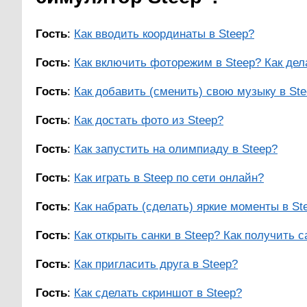
Гость
:
Как вводить координаты в Steep?
Гость
:
Как включить фоторежим в Steep? Как дел
Гость
:
Как добавить (сменить) свою музыку в St
Гость
:
Как достать фото из Steep?
Гость
:
Как запустить на олимпиаду в Steep?
Гость
:
Как играть в Steep по сети онлайн?
Гость
:
Как набрать (сделать) яркие моменты в St
Гость
:
Как открыть санки в Steep? Как получить с
Гость
:
Как пригласить друга в Steep?
Гость
:
Как сделать скриншот в Steep?