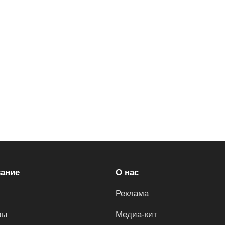
ание
О нас
Реклама
ры
Медиа-кит