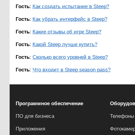
Гость
:
Как создать испытание в Steep?
Гость
:
Как убрать интерфейс в Steep?
Гость
:
Какие отзывы об игре Steep?
Гость
:
Какой Steep лучше купить?
Гость
:
Сколько всего уровней в Steep?
Гость
:
Что входит в Steep season pass?
Программное обеспечение
Оборудов
ПО для бизнеса
Телефоны
Приложения
Фотокаме