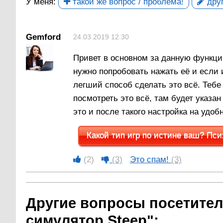
У меня:
такой же вопрос / проблема!
друг
Gemford
24.03.2019 12:30
Привет в основном за данную функци
нужно попробовать нажать её и если 
легший способ сделать это всё. Тебе
посмотреть это всё, там будет указан
это и после такого настройка на удоб
Какой тип игр по истине ваш? Пси
(2)
(3)
Это спам!
(3)
Другие вопросы посетител
симулятор Steep":