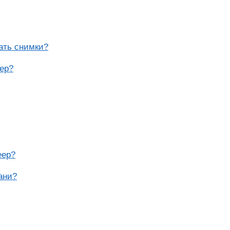
ать снимки?
eep?
eep?
ани?