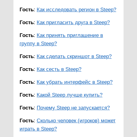
Гость
:
Как исследовать регион в Steep?
Гость
:
Как пригласить друга в Steep?
Гость
:
Как принять приглашение в
группу в Steep?
Гость
:
Как сделать скриншот в Steep?
Гость
:
Как сесть в Steep?
Гость
:
Как убрать интерфейс в Steep?
Гость
:
Какой Steep лучше купить?
Гость
:
Почему Steep не запускается?
Гость
:
Сколько человек (игроков) может
играть в Steep?