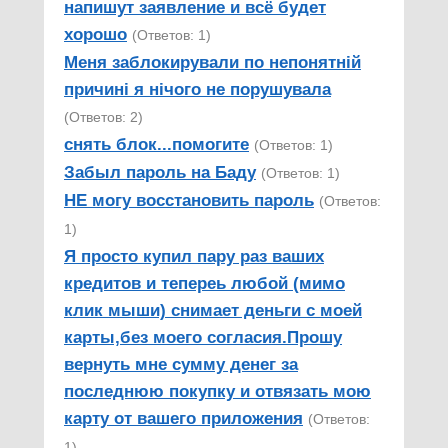
напишут заявление и всё будет
хорошо
(Ответов: 1)
Меня заблокирували по непонятній
причині я нічого не порушувала
(Ответов: 2)
снять блок...помогите
(Ответов: 1)
Забыл пароль на Баду
(Ответов: 1)
НЕ могу восстановить пароль
(Ответов:
1)
Я просто купил пару раз ваших
кредитов и тепереь любой (мимо
клик мыши) снимает деньги с моей
карты,без моего согласия.Прошу
вернуть мне сумму денег за
последнюю покупку и отвязать мою
карту от вашего приложения
(Ответов:
1)