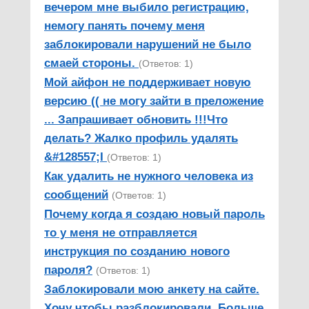
вечером мне выбило регистрацию,
немогу панять почему меня
заблокировали нарушений не было
смаей стороны.
(Ответов: 1)
Мой айфон не поддерживает новую
версию (( не могу зайти в преложение
... Запрашивает обновить !!!Что
делать? Жалко профиль удалять
&#128557;I
(Ответов: 1)
Как удалить не нужного человека из
сообщений
(Ответов: 1)
Почему когда я создаю новый пароль
то у меня не отправляется
инструкция по созданию нового
пароля?
(Ответов: 1)
Заблокировали мою анкету на сайте.
Хочу чтобы разблокировали. Больше