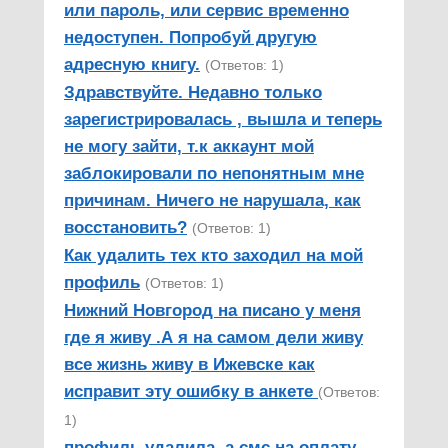
или пароль, или сервис временно
недоступен. Попробуй другую
адресную книгу.
(Ответов: 1)
Здравствуйте. Недавно только
зарегистрировалась , вышла и теперь
не могу зайти, т.к аккаунт мой
заблокировали по непонятным мне
причинам. Ничего не нарушала, как
восстановить?
(Ответов: 1)
Как удалить тех кто заходил на мой
профиль
(Ответов: 1)
Нижний Новгород на писано у меня
где я живу .А я на самом дели живу
все жизнь живу в Ижевске как
исправит эту ошибку в анкете
(Ответов:
1)
профиль удалила, а смс на оплату